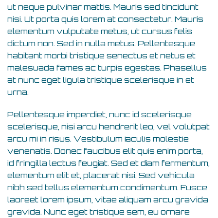
ut neque pulvinar mattis. Mauris sed tincidunt
nisi. Ut porta quis lorem at consectetur. Mauris
elementum vulputate metus, ut cursus felis
dictum non. Sed in nulla metus. Pellentesque
habitant morbi tristique senectus et netus et
malesuada fames ac turpis egestas. Phasellus
at nunc eget ligula tristique scelerisque in et
urna.
Pellentesque imperdiet, nunc id scelerisque
scelerisque, nisi arcu hendrerit leo, vel volutpat
arcu mi in risus. Vestibulum iaculis molestie
venenatis. Donec faucibus elit quis enim porta,
id fringilla lectus feugiat. Sed et diam fermentum,
elementum elit et, placerat nisi. Sed vehicula
nibh sed tellus elementum condimentum. Fusce
laoreet lorem ipsum, vitae aliquam arcu gravida
gravida. Nunc eget tristique sem, eu ornare