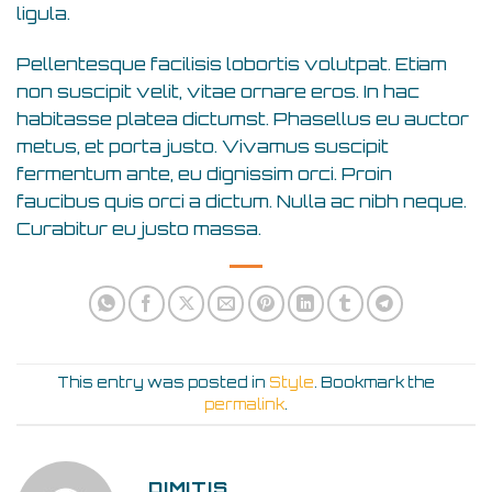
ligula.
Pellentesque facilisis lobortis volutpat. Etiam
non suscipit velit, vitae ornare eros. In hac
habitasse platea dictumst. Phasellus eu auctor
metus, et porta justo. Vivamus suscipit
fermentum ante, eu dignissim orci. Proin
faucibus quis orci a dictum. Nulla ac nibh neque.
Curabitur eu justo massa.
This entry was posted in
Style
. Bookmark the
permalink
.
DIMITIS