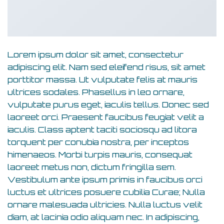
Lorem ipsum dolor sit amet, consectetur
adipiscing elit. Nam sed eleifend risus, sit amet
porttitor massa. Ut vulputate felis at mauris
ultrices sodales. Phasellus in leo ornare,
vulputate purus eget, iaculis tellus. Donec sed
laoreet orci. Praesent faucibus feugiat velit a
iaculis. Class aptent taciti sociosqu ad litora
torquent per conubia nostra, per inceptos
himenaeos. Morbi turpis mauris, consequat
laoreet metus non, dictum fringilla sem.
Vestibulum ante ipsum primis in faucibus orci
luctus et ultrices posuere cubilia Curae; Nulla
ornare malesuada ultricies. Nulla luctus velit
diam, at lacinia odio aliquam nec. In adipiscing,