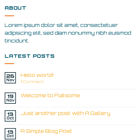
ABOUT
Lorem ipsum dolor sit amet, consectetuer
adipiscing elit, sed diam nonummy nibh euismod
tincidunt.
LATEST POSTS
Hello world!
26
Nov
1
Comment
Welcome to Flatsome
19
Nov
Just another post with A Gallery
13
Oct
A Simple Blog Post
13
Oct