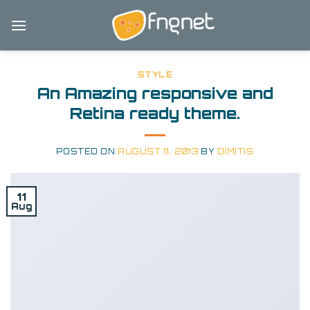
Skip
to
content
STYLE
An Amazing responsive and
Retina ready theme.
POSTED ON
AUGUST 11, 2013
BY
DIMITIS
11
Aug