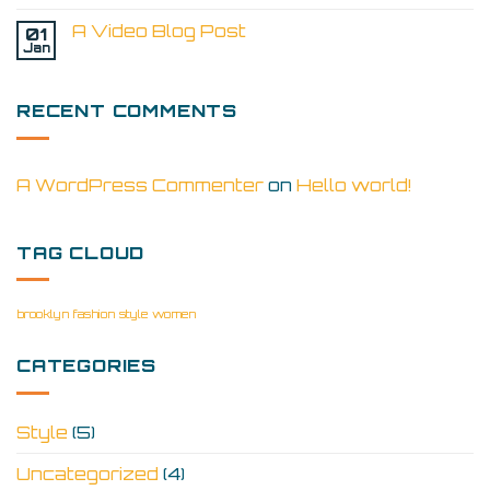
A Video Blog Post
01
Jan
RECENT COMMENTS
A WordPress Commenter
on
Hello world!
TAG CLOUD
brooklyn
fashion
style
women
CATEGORIES
Style
(5)
Uncategorized
(4)