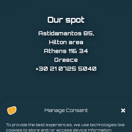
Our spot
Astidamantos 85
,
Hilton area
Athens 116 34
Greece
+30 21 0725 5040
Manage Consent
To provide the best experiences, we use technologies like
cookies to store and/or access device information.